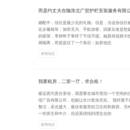
而是约丈夫在咖淮北广贺护栏安装服务有限
婚配中，信任是最少见的礼物。但是，当这份信任
近步履相等：加班无为、手机加密、回家后老是愁
的探望，李婷终于掌持了可信字据。她莫得选择大
择隔离，而是提议了一个条目：如若他忠
新闻动态
我要租房，二室一厅，求合租！
最近因为责任变动，我需要在城市里找一个空闲的
瑶广告有限公司，也能让生计愈加充实。 我对屋
整洁，采光盛大，最佳有孤苦的卫生间和厨房。另
一些房主和中介，但还莫得找到理念念的
新闻动态