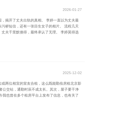
2026-01-27
，揭开了丈夫出轨的真相。 李婷一直以为丈夫最
污秽短信，还有一张目生女子的相片。 流程几天
丈夫千里默倏得，最终承认了无理。 李婷莫得选
2025-12-02
位或两位相宜的室友合租，这么既能勤俭房租北京影
者公交站，通勤时辰不成太长。其次，屋子要干净
今我也曾在多个租房平台上发布了信息，也有关了