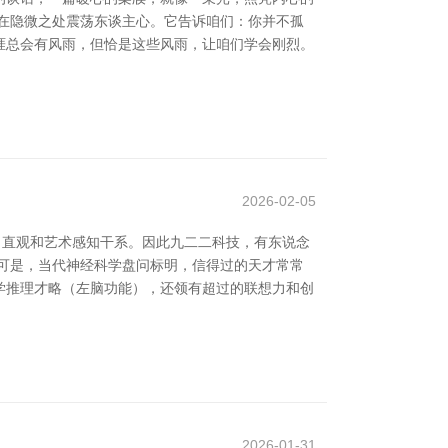
在隐微之处震荡东谈主心。它告诉咱们：你并不孤
生涯总会有风雨，但恰是这些风雨，让咱们学会刚烈。
2026-02-05
、直观和艺术感知干系。因此九二二科技，有东说念
 可是，当代神经科学盘问标明，信得过的天才常常
学推理才略（左脑功能），还领有超过的联想力和创
2026-01-31