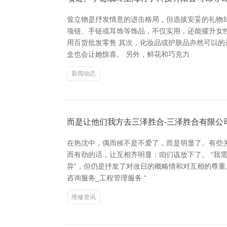
耸立物是抒发情意的进击格局，但选拔安妥的礼物
项链、手链或耳饰等饰品，不仅实用，还能擢升女
用百货批发零售 其次，化妆品或护肤品亦然可以
盒也会让她惊喜。 另外，鲜花和巧克力
新闻动态
而是让他们我方去三泽胜合-三泽胜合有限公
在热沈中，偶而候不是不爱了，而是明显了。有些
而有劲的话，让互相齐明显：咱们该放下了。 “我
异”，但仍是抒发了对改日的概略情和对互相的尊重
咨询服务_工程管理服务 “
维修资讯