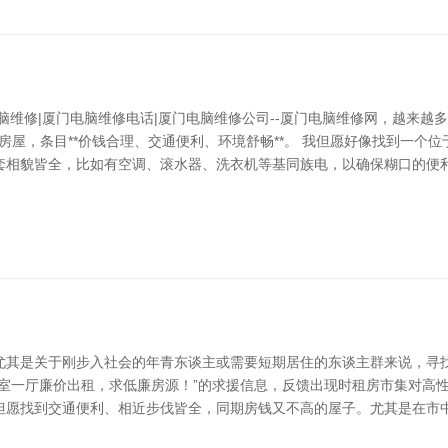
脑维修|厦门电脑维修电话|厦门电脑维修公司--厦门电脑维修网，越来越
的房屋，条目**价钱合理、交通便利、环境舒畅**。 我但愿好像找到一
套相貌皆全，比如有空调、滚水器、洗衣机等基同族电，以确保糊口的便利
尤其是关于刚步入社会的年青东谈主或需要短期居住的东谈主群来说，寻
室一厅廉价出租，求低廉房源！”的求援信息，反馈出现时租房市集对高性
但愿找到交通便利、相近步伐皆全，同期房钱又不高的屋子。尤其是在市