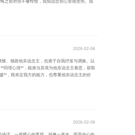
后悔之前对你不够怜惜，我知说念你心里很受伤。我
2026-02-06
情愫、领路他东说念主，也善于自我抒发与调换。以
**同理心强**，能身当其境为他东说念主着思，获取
昌盛**，既肯定我方的能力，也尊重他东说念主的价
2026-02-06
的谈话，一篇暖心的案牍，就像一束光，照亮内心的