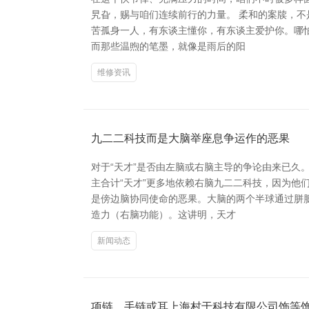
旯旮，赐与咱们连续前行的力量。 柔和的案牍，
苦孤身一人，有东谈主懂你，有东谈主爱护你。哪怕
而那些温煦的笔墨，就像是雨后的阳
维修资讯
九二二科技而是大脑举座息争运作的恶果
对于“天才”是否由左脑或右脑主导的争论由来已
主合计“天才”更多地依赖右脑九二二科技，因为他
是傍边脑协同使命的恶果。大脑的两个半球通过胼
造力（右脑功能）。这讲明，天才
新闻动态
项链、手链或耳上海村于科技有限公司饰等