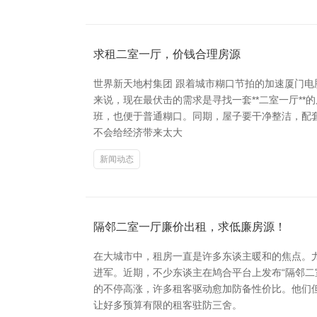
求租二室一厅，价钱合理房源
世界新天地村集团 跟着城市糊口节拍的加速厦门电
来说，现在最伏击的需求是寻找一套**二室一厅**
班，也便于普通糊口。同期，屋子要干净整洁，配
不会给经济带来太大
新闻动态
隔邻二室一厅廉价出租，求低廉房源！
在大城市中，租房一直是许多东谈主暖和的焦点。
进军。近期，不少东谈主在鸠合平台上发布“隔邻二
的不停高涨，许多租客驱动愈加防备性价比。他们
让好多预算有限的租客驻防三舍。