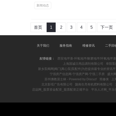
新闻动态
首页
1
2
3
4
5
下一页
关于我们
服务指南
维修资讯
二手回
友情链接：
西安地坪漆-环氧地坪/耐磨地坪/环氧地坪漆
上海国诚日用品调剂有限公司
阜阳泵
新乡泵阀网|阀门|离心泵|泵配件|为您提供最专业的资讯
宁强房产信息网-宁强房产网-宁强二手房
盛大
苏州佛教居士林 - Powered by Discuz!
简修侠
上
北京影瑶广告有限公司
陇南生亮有机肥料有限公司
启远网_股票资金配资_股票配资正规平台
平乐人才网_平乐