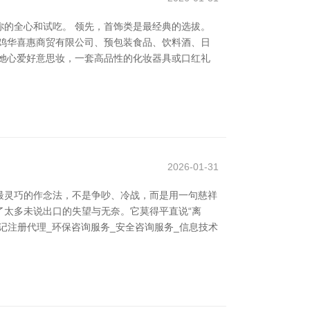
的全心和试吃。 领先，首饰类是最经典的选拔。
鸡华喜惠商贸有限公司、预包装食品、饮料酒、日
她心爱好意思妆，一套高品性的化妆器具或口红礼
2026-01-31
最灵巧的作念法，不是争吵、冷战，而是用一句慈祥
了太多未说出口的失望与无奈。它莫得平直说“离
记注册代理_环保咨询服务_安全咨询服务_信息技术