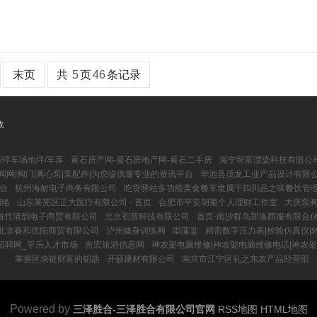
末页
共
5
页
46
条记录
收
/停车场地坪/车库
黄石房产网-黄石房地产网-黄石二手房
海宁智富漂染科技有限公
阀网|阀门|离心泵|泵配件|为您提供最专业的资讯平台
华池县茂龙工业产品设计有限
平台
杭州海耐电子商务有限公司
吃货驿站多功能美食餐车隶属于四川品之味餐饮管
网络
山东莱芜区正大医疗有限公司 - 首页
合肥市平安胡菊个人理财工作室
大庆泵阀
海竹清韵电子商贸有限公司
北京初剪科技有限公司
首页-南沙群岛郑洛西服有限合
北京春和优阳商贸有限公司
泸州健身训练网
唱蓮堂
精密数字压力表|校验仿真仪|
招聘网_平乐人才市场
吉宏旅游信息网
神农架电脑维修|神农架电脑维修电话|神农架
掌握区块链财富的钥匙
开硕建材有限公司
南京市江宁区礼之东农产品经营部
Powered by
三泽胜合-三泽胜合有限公司官网
RSS地图
HTML地图