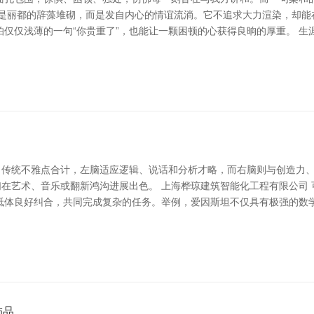
不是丽都的辞藻堆砌，而是发自内心的情谊流淌。它不追求大力渲染，却能
仅仅浅薄的一句“你贵重了”，也能让一颗困顿的心获得良晌的厚重。 
久。传统不雅点合计，左脑适应逻辑、说话和分析才略，而右脑则与创造力
们在艺术、音乐或翻新鸿沟进展出色。 上海桦琼建筑智能化工程有限公司
胝体良好纠合，共同完成复杂的任务。举例，爱因斯坦不仅具有极强的数
饰品