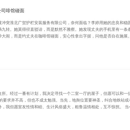
公司啡馆碰面
被冲突淮北广贺护栏安装服务有限公司，奈何面临？李婷用她的忠良和稳固
肠九转。她莫得径直驳诘，而是默然不雅察。她发现丈夫的手机里有一条条
吵大闹，而是约丈夫在咖啡馆碰面，安心性拿出字据，问他是否自在施展。
住所。经过一番有计划，我决定寻找一个二室一厅的屋子，但愿可以和一
子的要求并不高，但也不成太勉强。当先，地舆位置要神圣，纠合地铁站或
外，我但愿室友性情和睦、生计风俗盛大，粗鲁温情相处，互不惊扰。 当