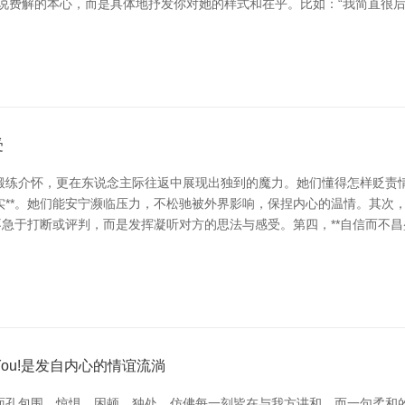
要说费解的本心，而是具体地抒发你对她的样式和在乎。比如：“我简直很
受
锻练介怀，更在东说念主际往返中展现出独到的魔力。她们懂得怎样贬责
实**。她们能安宁濒临压力，不松驰被外界影响，保捏内心的温情。其次，
，不急于打断或评判，而是发挥凝听对方的思法与感受。第四，**自信而不
o You!是发自内心的情谊流淌
面孔包围，惊惧、困顿、独处，仿佛每一刻皆在与我方讲和。而一句柔和