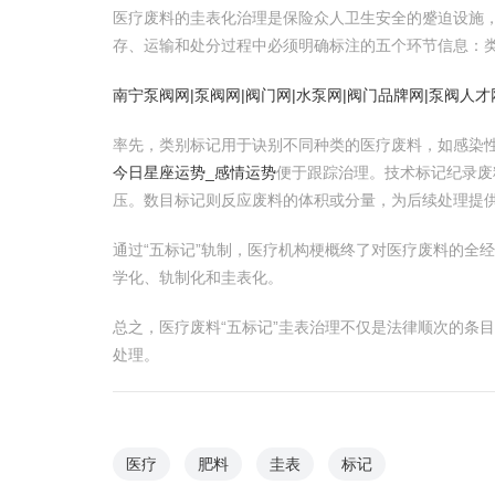
医疗废料的圭表化治理是保险众人卫生安全的蹙迫设施，
存、运输和处分过程中必须明确标注的五个环节信息：
南宁泵阀网|泵阀网|阀门网|水泵网|阀门品牌网|泵阀人才
率先，类别标记用于诀别不同种类的医疗废料，如感染
今日星座运势_感情运势
便于跟踪治理。技术标记纪录
压。数目标记则反应废料的体积或分量，为后续处理提
通过“五标记”轨制，医疗机构梗概终了对医疗废料的全
学化、轨制化和圭表化。
总之，医疗废料“五标记”圭表治理不仅是法律顺次的条
处理。
医疗
肥料
圭表
标记