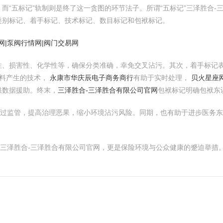
而“五标记”轨制则是终了这一贪图的环节法子。所谓“五标记”三泽胜合
类别标记、着手标记、技术标记、数目标记和包袱标记。
网|泵阀行情网|阀门交易网
性、损害性、化学性等，确保分类准确，幸免交叉沾污。其次，着手标记
废料产生的技术，
永康市华庆辰电子商务商行
有助于实时处理，
贝火星座
供数据援助。终末，
三泽胜合-三泽胜合有限公司官网
包袱标记明确包袱东
经过监管，提高治理恶果，缩小环境沾污风险。同期，也有助于进步医务
目三泽胜合-三泽胜合有限公司官网，更是保险环境与公众健康的蹙迫举措