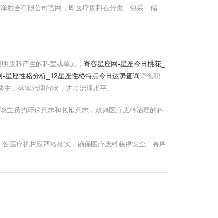
-三泽胜合有限公司官网，即医疗废料在分类、包装、储
表明废料产生的科室或单元，
寄容星座网-星座今日桃花_
网-星座性格分析_12星座性格特点今日运势查询
谛视积
谈主，落实治理行状，进步治理水平。
东谈主员的环保意志和包袱意志，鼓舞医疗废料治理的科
。各医疗机构应严格落实，确保医疗废料获得安全、有序