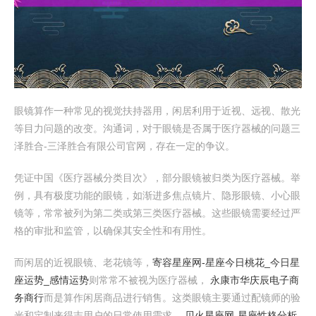
眼镜算作一种常见的视觉扶持器用，闲居利用于近视、远视、散光
等目力问题的改变。沟通词，对于眼镜是否属于医疗器械的问题三
泽胜合-三泽胜合有限公司官网，存在一定的争议。
凭证中国《医疗器械分类目次》，部分眼镜被归类为医疗器械。举
例，具有极度功能的眼镜，如渐进多焦点镜片、隐形眼镜、小心眼
镜等，常常被列为第二类或第三类医疗器械。这些眼镜需要经过严
格的审批和监管，以确保其安全性和有用性。
而闲居的近视眼镜、老花镜等，
寄容星座网-星座今日桃花_今日星
座运势_感情运势
则常常不被视为医疗器械，
永康市华庆辰电子商
务商行
而是算作闲居商品进行销售。这类眼镜主要通过配镜师的验
光和定制来得志用户的日常使用需求，
贝火星座网-星座性格分析