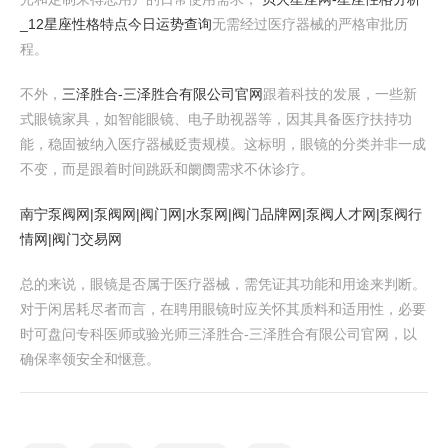
_12星座性格特点今日运势查询
无需经过医疗器械的严格审批历
程。
不外，
三泽胜合-三泽胜合有限公司官网
跟着科技的发展，一些新
式眼镜家具，如智能眼镜、电子助视器等，因其具备医疗扶持功
能，稳固被纳入医疗器械贬责规模。这标明，眼镜的分类并非一成
不变，而是跟着时间跳跃和阛阓需求不休诊疗。
南宁泵阀网|泵阀网|阀门网|水泵网|阀门品牌网|泵阀人才网|泵阀行
情网|阀门交易网
总的来说，眼镜是否属于医疗器械，需凭证其功能和用途来判断。
对于闲居耗尽者而言，在聘用眼镜时应关怀其质料和适用性，必要
时可盘问专科医师或验光师三泽胜合-三泽胜合有限公司官网，以
确保率领安全和惬意。